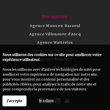
Nos agences
Agence Mons en Baroeul
Agence Villeneuve d'Ascq
Agence Wattrelos
Agence Lys lez Lannoy
Nous utilisons des cookies sur ce site pour améliorer votre
Agence Ronchin
expérience utilisateur.
Agence Cambrin
Nous les utilisons avec d'autres technologies de suivi pour
améliorer votre expérience de navigation sur notre site,
pour vous montrer un contenu personnalisé et des
publicités ciblées, pour analyser le trafic de notre site et
03 20 61 10 00
Tel :
pour comprendre la provenance de nos visiteurs.
Je refuse
J'accepte