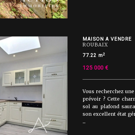
MAISON A VENDRE
ROUBAIX
2
77.22 m
125 000 €
Vous recherchez une m
prévoir ? Cette cha
sol au plafond saur
son excellent état gé
...