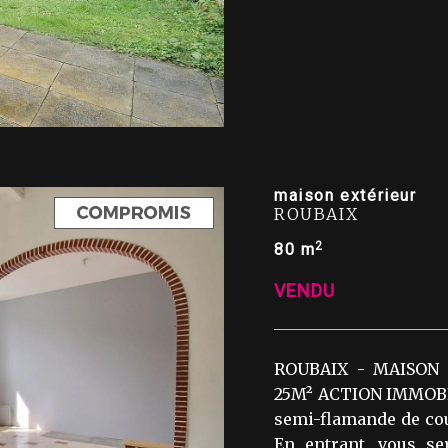
maison extérieur
ROUBAIX
2
80 m
VENDU
ROUBAIX - MAISON
25M² ACTION IMMOBILI
semi-flamande de cour
En entrant, vous se