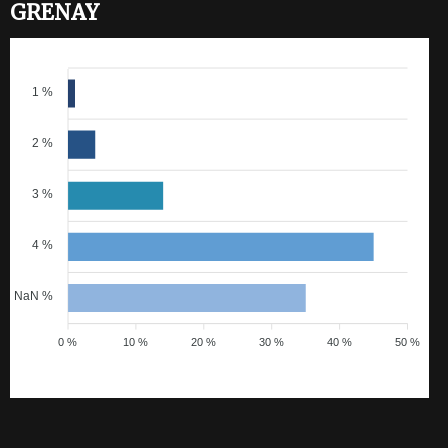
GRENAY
1 %
2 %
3 %
4 %
NaN %
0 %
10 %
20 %
30 %
40 %
50 %