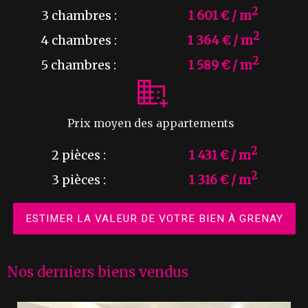
2
3 chambres :
1 601 € / m
2
4 chambres :
1 364 € / m
2
5 chambres :
1 589 € / m
Prix moyen des appartements
2
2 pièces :
1 431 € / m
2
3 pièces :
1 316 € / m
ESTIMER LA VALEUR DE VOTRE BIEN À GRENAY
Nos derniers biens vendus