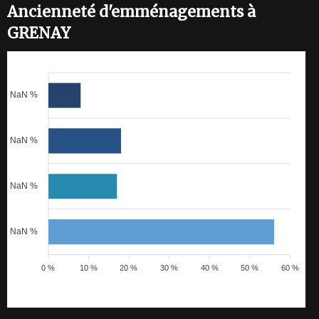
Ancienneté d'emménagements à
GRENAY
NaN %
NaN %
NaN %
NaN %
0 %
10 %
20 %
30 %
40 %
50 %
60 %