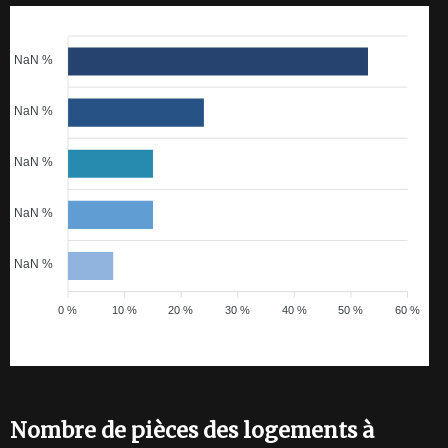
NaN %
NaN %
NaN %
NaN %
NaN %
0 %
10 %
20 %
30 %
40 %
50 %
60 %
Nombre de pièces des logements à