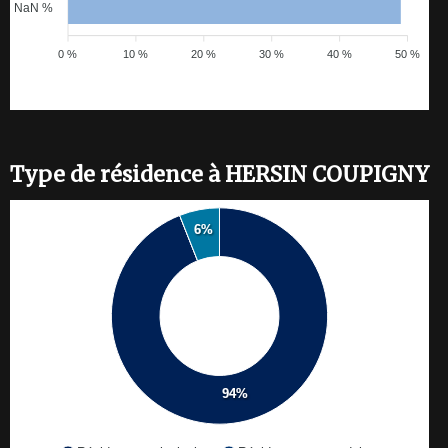
NaN %
0 %
10 %
20 %
30 %
40 %
50 %
Type de résidence à HERSIN COUPIGNY
6%
94%