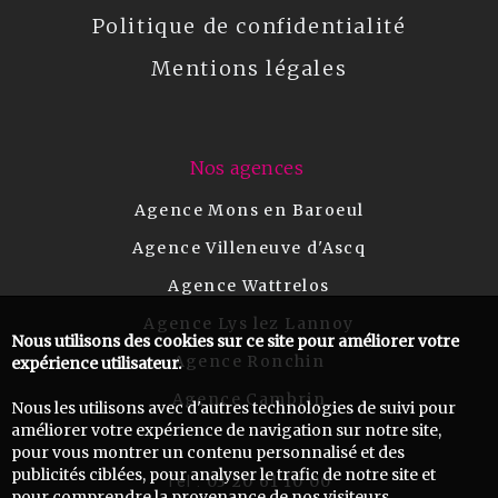
Politique de confidentialité
Mentions légales
Nos agences
Agence Mons en Baroeul
Agence Villeneuve d'Ascq
Agence Wattrelos
Agence Lys lez Lannoy
Nous utilisons des cookies sur ce site pour améliorer votre
Agence Ronchin
expérience utilisateur.
Agence Cambrin
Nous les utilisons avec d'autres technologies de suivi pour
améliorer votre expérience de navigation sur notre site,
pour vous montrer un contenu personnalisé et des
publicités ciblées, pour analyser le trafic de notre site et
03 20 61 10 00
Tel :
pour comprendre la provenance de nos visiteurs.