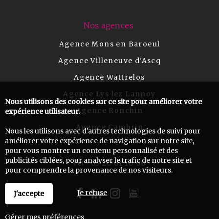
Nos agences
Agence Mons en Baroeul
Agence Villeneuve d'Ascq
Agence Wattrelos
Agence Lys lez Lannoy
Nous utilisons des cookies sur ce site pour améliorer votre
Agence Ronchin
expérience utilisateur.
Agence Cambrin
Nous les utilisons avec d'autres technologies de suivi pour
améliorer votre expérience de navigation sur notre site,
pour vous montrer un contenu personnalisé et des
publicités ciblées, pour analyser le trafic de notre site et
03 20 61 10 00
Tel :
pour comprendre la provenance de nos visiteurs.
Je refuse
J'accepte
Gérer mes préférences