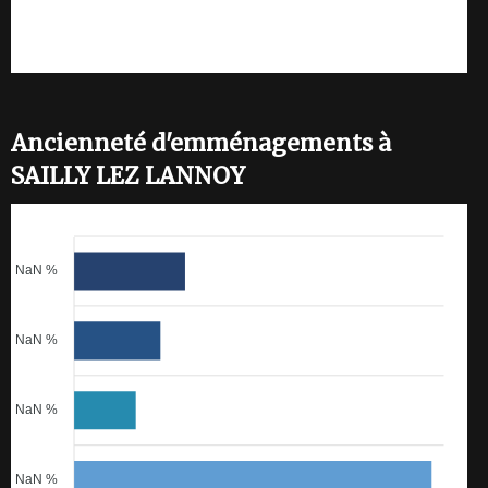
Ancienneté d'emménagements à
SAILLY LEZ LANNOY
NaN %
NaN %
NaN %
NaN %