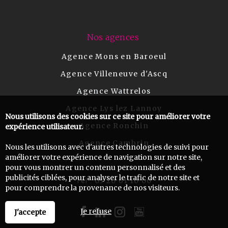
Nos agences
Agence Mons en Baroeul
Agence Villeneuve d'Ascq
Agence Wattrelos
Agence Lys lez Lannoy
Nous utilisons des cookies sur ce site pour améliorer votre
Agence Ronchin
expérience utilisateur.
Agence Cambrin
Nous les utilisons avec d'autres technologies de suivi pour
améliorer votre expérience de navigation sur notre site,
pour vous montrer un contenu personnalisé et des
publicités ciblées, pour analyser le trafic de notre site et
03 20 61 10 00
Tel :
pour comprendre la provenance de nos visiteurs.
Je refuse
J'accepte