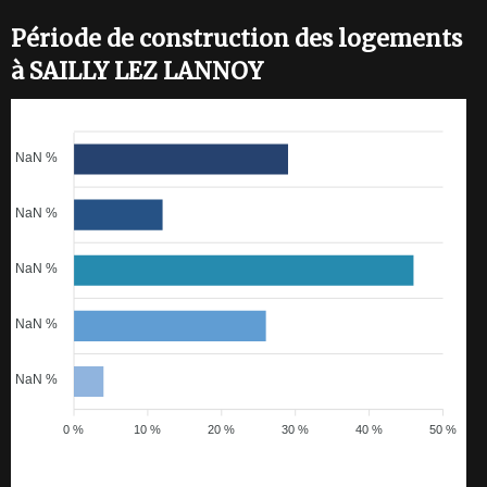
Période de construction des logements
à SAILLY LEZ LANNOY
NaN %
NaN %
NaN %
NaN %
NaN %
0 %
10 %
20 %
30 %
40 %
50 %