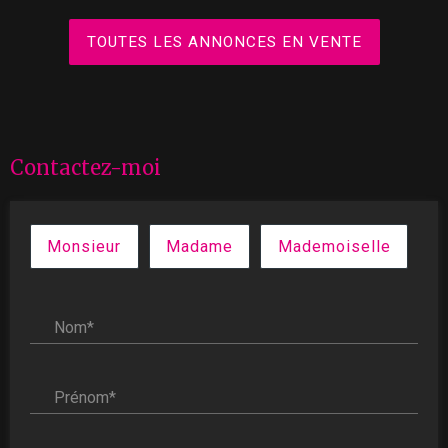
TOUTES LES ANNONCES EN VENTE
Contactez-moi
Civilité :
Monsieur
Madame
Mademoiselle
Nom* :
Prénom* :
Email* :