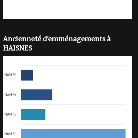
Ancienneté d'emménagements à
HAISNES
NaN %
NaN %
NaN %
NaN %