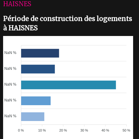
HAISNES
Période de construction des logements
à HAISNES
NaN %
NaN %
NaN %
NaN %
NaN %
0 %
10 %
20 %
30 %
40 %
50 %