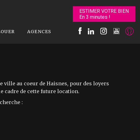
ESTIMER VOTRE BIEN
En 3 minutes !
LOUER
AGENCES
ille au coeur de Haisnes, pour des loyers
 cadre de cette future location.
echerche :