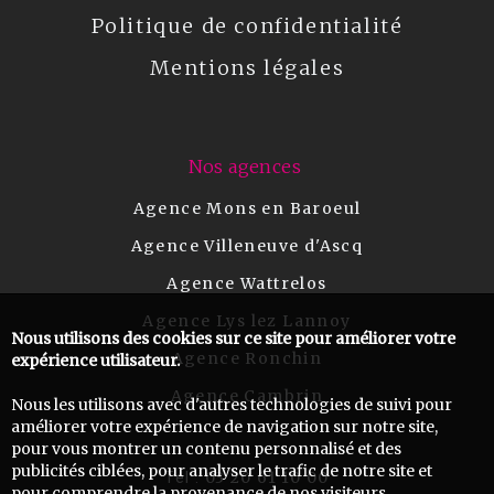
Politique de confidentialité
Mentions légales
Nos agences
Agence Mons en Baroeul
Agence Villeneuve d'Ascq
Agence Wattrelos
Agence Lys lez Lannoy
Nous utilisons des cookies sur ce site pour améliorer votre
Agence Ronchin
expérience utilisateur.
Agence Cambrin
Nous les utilisons avec d'autres technologies de suivi pour
améliorer votre expérience de navigation sur notre site,
pour vous montrer un contenu personnalisé et des
publicités ciblées, pour analyser le trafic de notre site et
03 20 61 10 00
Tel :
pour comprendre la provenance de nos visiteurs.