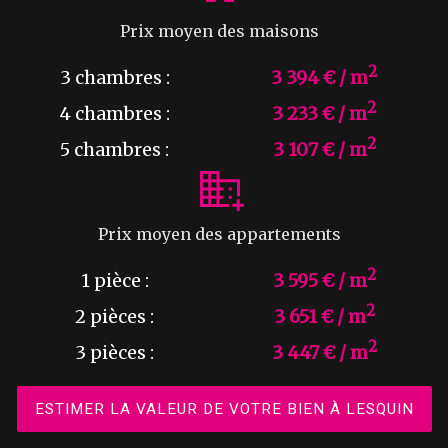
Prix moyen des maisons
2
3 chambres :
3 394 € / m
2
4 chambres :
3 233 € / m
2
5 chambres :
3 107 € / m
Prix moyen des appartements
2
1 pièce :
3 595 € / m
2
2 pièces :
3 651 € / m
2
3 pièces :
3 447 € / m
ESTIMER LA VALEUR DE VOTRE BIEN À LESQUIN