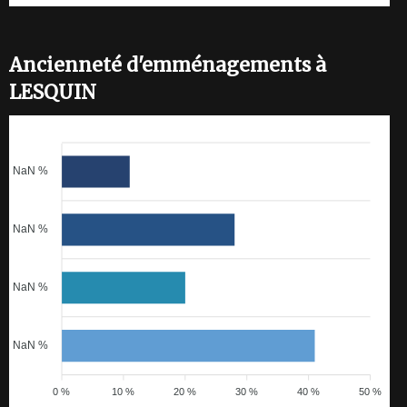
Ancienneté d'emménagements à
LESQUIN
NaN %
NaN %
NaN %
NaN %
0 %
10 %
20 %
30 %
40 %
50 %