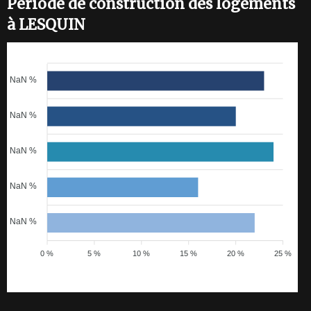
Période de construction des logements
à LESQUIN
NaN %
NaN %
NaN %
NaN %
NaN %
0 %
5 %
10 %
15 %
20 %
25 %