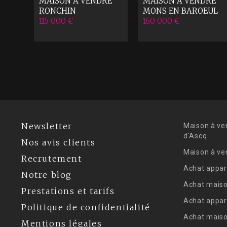
RE
MAISON A VENDRE
MAISON A VENDRE
SCQ
RONCHIN
MONS EN BAROEUL
115 000 €
160 000 €
Newsletter
Maison à ve
d'Ascq
Nos avis clients
Maison à ve
Recrutement
Achat appar
Notre blog
Achat maiso
Prestations et tarifs
Achat appar
Politique de confidentialité
Achat mais
Mentions légales