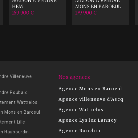
MAISON A VENDRE
MAISON A VENDRE
HEM
MONS EN BAROEUL
169 900 €
179 900 €
ndre Villeneuve
Nos agences
Agence Mons en Baroeul
ndre Roubaix
Agence Villeneuve d'Ascq
tement Wattrelos
Agence Wattrelos
n Mons en Baroeul
Agence Lys lez Lannoy
tement Lille
Agence Ronchin
on Haubourdin