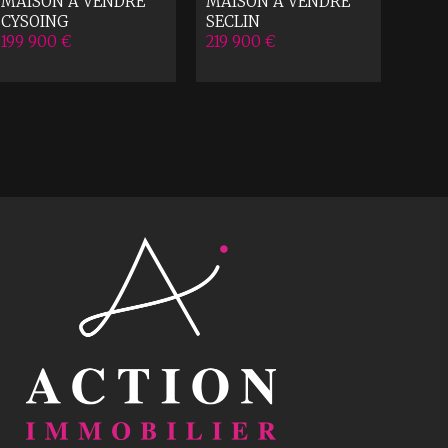
MAISON A VENDRE
MAISON A VENDRE
MAI
CYSOING
SECLIN
MON
199 900 €
219 900 €
229 