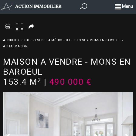
ACTION IMMOBILIER
Menu
ACCUEIL
>
SECTEUR EST DE LA MÉTROPOLE LILLOISE
>
MONS EN BAROEUL
>
ACHAT MAISON
MAISON A VENDRE
-
MONS EN
BAROEUL
2
153.4 M
|
490 000 €