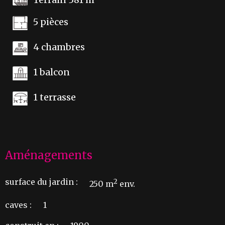
5 pièces
4 chambres
1 balcon
1 terrasse
Aménagements
surface du jardin :
2
250 m
env.
caves :
1