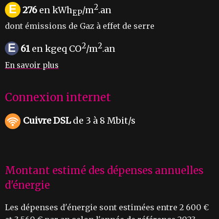
E
2
276
en kWh
/m
.an
EP
dont émissions de Gaz à effet de serre
E
2
2
61
en kgeq CO
/m
.an
En savoir plus
Connexion internet
Cuivre DSL
de 3 à 8 Mbit/s
Montant estimé des dépenses annuelles
d'énergie
Les dépenses d'énergie sont estimées entre 2 600 €