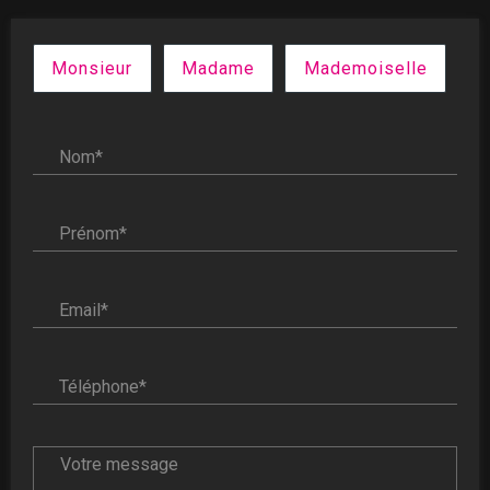
Civilité :
Monsieur
Madame
Mademoiselle
Nom* :
Prénom* :
Email* :
Téléphone* :
Votre message :