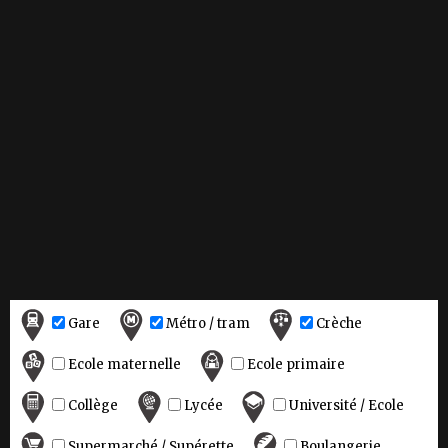
Gare
Métro / tram
Crèche
Ecole maternelle
Ecole primaire
Collège
Lycée
Université / Ecole
Supermarché / Supérette
Boulangerie