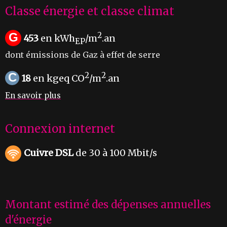
Classe énergie et classe climat
G
2
453
en kWh
/m
.an
EP
dont émissions de Gaz à effet de serre
C
2
2
18
en kgeq CO
/m
.an
En savoir plus
Connexion internet
Cuivre DSL
de 30 à 100 Mbit/s
Montant estimé des dépenses annuelles
d'énergie