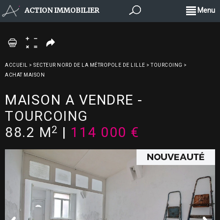
ACTION IMMOBILIER
Menu
ACCUEIL
>
SECTEUR NORD DE LA MÉTROPOLE DE LILLE
>
TOURCOING
>
ACHAT MAISON
MAISON A VENDRE
-
TOURCOING
2
88.2 M
|
114 000 €