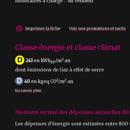
honoraires à charge :
du vendeur
Imprimer la fiche
Voir nos prestations et tarifs
Classe énergie et classe climat
D
2
243
en kWh
/m
.an
EP
dont émissions de Gaz à effet de serre
D
2
2
40
en kgeq CO
/m
.an
En savoir plus
Montant estimé des dépenses annuelles d'é
Les dépenses d'énergie sont estimées entre 800 € 