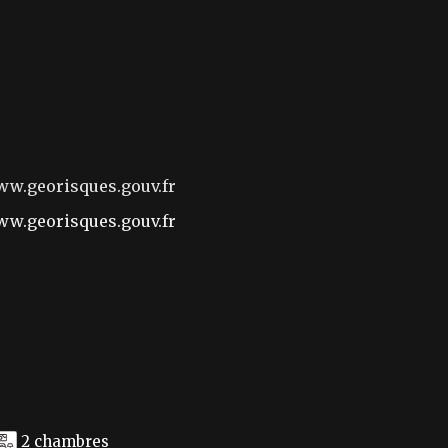
www.georisques.gouv.fr
w.georisques.gouv.fr
2 chambres