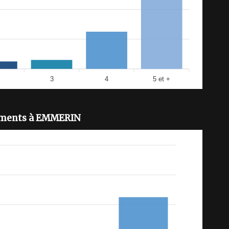
3
4
5 et +
ments à EMMERIN