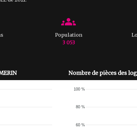
ns
Population
Lo
3 053
MMERIN
Nombre de pièces des l
100 %
80 %
60 %