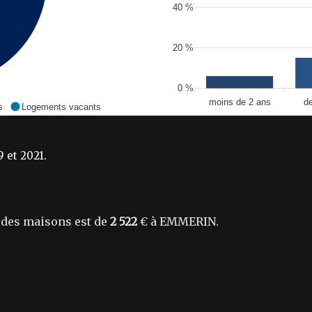
40 %
20 %
0 %
moins de 2 ans
d
s
Logements vacants
 et 2021.
des maisons est de
2 522
€ à EMMERIN.