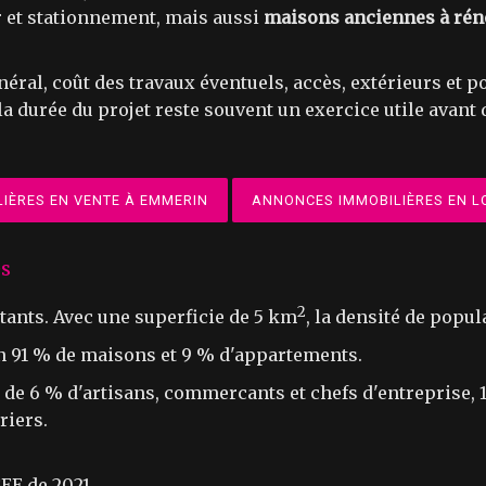
 et stationnement, mais aussi
maisons anciennes à rén
néral, coût des travaux éventuels, accès, extérieurs et
la durée du projet reste souvent un exercice utile avant 
IÈRES EN VENTE À EMMERIN
ANNONCES IMMOBILIÈRES EN L
es
2
tants. Avec une superficie de 5 km
, la densité de popul
en 91 % de maisons et 9 % d'appartements.
de 6 % d'artisans, commercants et chefs d'entreprise, 
riers.
EE de 2021.