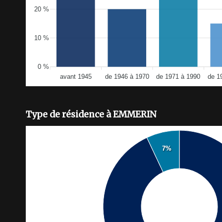
20 %
10 %
0 %
avant 1945
de 1946 à 1970
de 1971 à 1990
de 1
Type de résidence à EMMERIN
7%