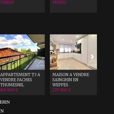
VENDU
VENDU
MAI
RON
245 
APPARTEMENT T3 A
MAISON A VENDRE
VENDRE
FACHES
SAINGHIN EN
THUMESNIL
WEPPES
169 900 €
279 900 €
MERIN
IN