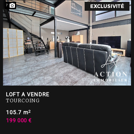
7
LOFT A VENDRE
TOURCOING
2
105.7 m
199 000 €