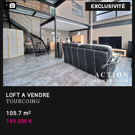
7
LOFT A VENDRE
TOURCOING
2
105.7 m
199 000 €