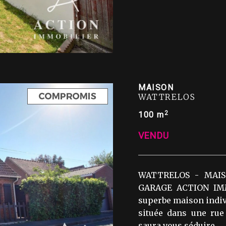
MAISON
WATTRELOS
2
100 m
VENDU
WATTRELOS - MAIS
GARAGE ACTION IMMO
superbe maison indivi
située dans une rue
saura vous séduire ...