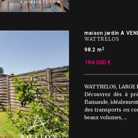
maison jardin A VE
WATTRELOS
2
98.2 m
184 000 €
WATTRELOS, LARGE 
Découvrez dès à pr
flamande, idéalement
des transports en co
beaux volumes, ...