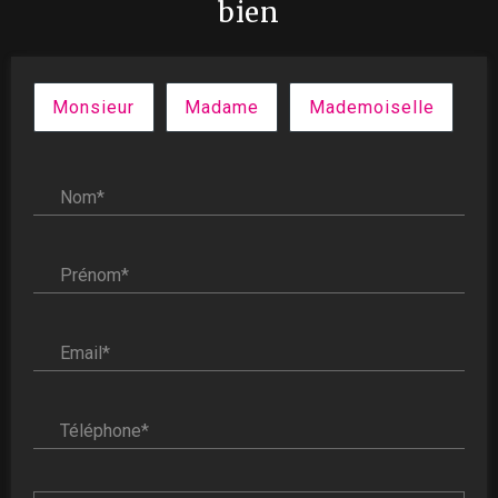
bien
Civilité :
Monsieur
Madame
Mademoiselle
Nom* :
Prénom* :
Email* :
Téléphone* :
Votre message :