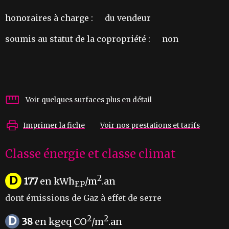
honoraires à charge :
du vendeur
soumis au statut de la copropriété :
non
Voir quelques surfaces plus en détail
Imprimer la fiche
Voir nos prestations et tarifs
Classe énergie et classe climat
D
2
177
en kWh
/m
.an
EP
dont émissions de Gaz à effet de serre
D
2
2
38
en kgeq CO
/m
.an