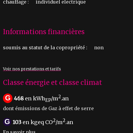
chauffage :
individuel electrique
Informations financières
soumis au statut de la copropriété :
non
Voir nos prestations et tarifs
Classe énergie et classe climat
G
2
468
en kWh
/m
.an
EP
dont émissions de Gaz à effet de serre
G
2
2
103
en kgeq CO
/m
.an
En savoir plus