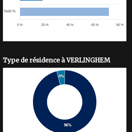
NaN %
0 %
20 %
40 %
60 %
80 %
Type de résidence à VERLINGHEM
4%
96%