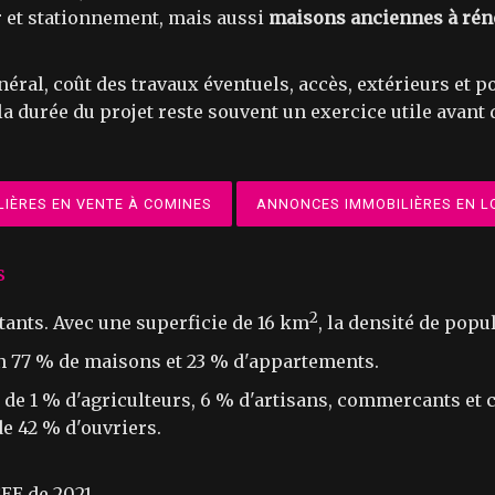
 et stationnement, mais aussi
maisons anciennes à rén
néral, coût des travaux éventuels, accès, extérieurs et
la durée du projet reste souvent un exercice utile avant 
IÈRES EN VENTE À COMINES
ANNONCES IMMOBILIÈRES EN L
s
2
tants. Avec une superficie de 16 km
, la densité de popu
en 77 % de maisons et 23 % d'appartements.
e 1 % d'agriculteurs, 6 % d'artisans, commercants et ch
e 42 % d'ouvriers.
EE de 2021.