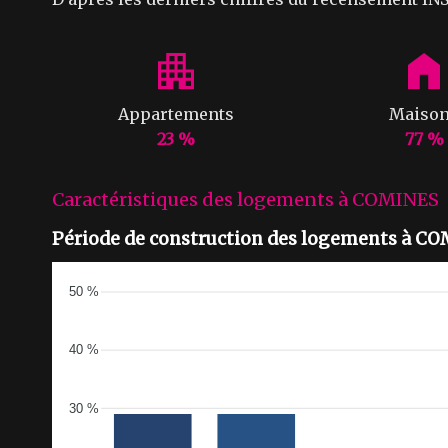
Appartements
Maiso
23 %
77 %
Caractéristiques des logements à COMINES
Période de construction des logements à C
50 %
40 %
30 %