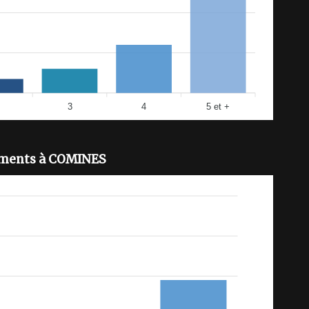
3
4
5 et +
ments à COMINES