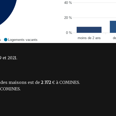
40 %
20 %
0 %
moins de 2 ans
d
s
Logements vacants
 et 2021.
des maisons est de
2 372
€ à COMINES.
 COMINES.