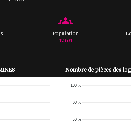
ns
Population
Lo
12 671
OMINES
Nombre de pièces des l
100 %
80 %
60 %