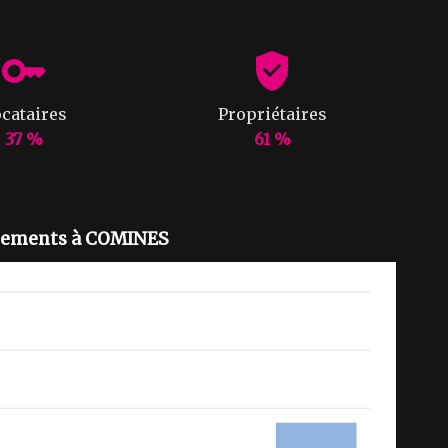
cataires
Propriétaires
37 %
61 %
ogements à COMINES