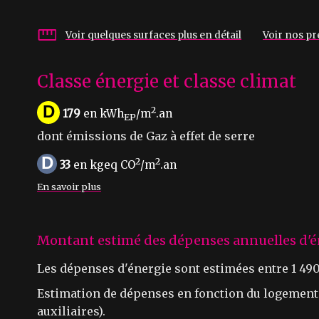
Voir quelques surfaces plus en détail
Voir nos pre
Classe énergie et classe climat
D
2
179
en kWh
/m
.an
EP
dont émissions de Gaz à effet de serre
D
2
2
33
en kgeq CO
/m
.an
En savoir plus
Montant estimé des dépenses annuelles d'é
Les dépenses d'énergie sont estimées entre 1 490 
Estimation de dépenses en fonction du logement et
auxiliaires).