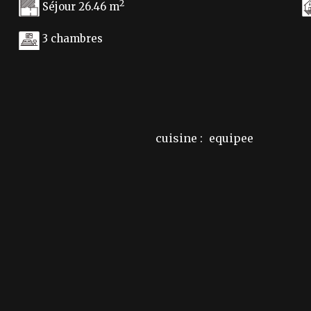
2
Séjour 26.46 m
3 chambres
cuisine :
equipee