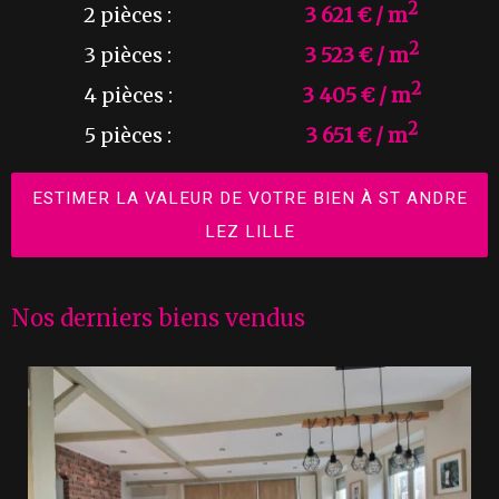
2
2 pièces :
3 621 € / m
2
3 pièces :
3 523 € / m
2
4 pièces :
3 405 € / m
2
5 pièces :
3 651 € / m
ESTIMER LA VALEUR DE VOTRE BIEN À ST ANDRE
LEZ LILLE
Nos derniers biens vendus