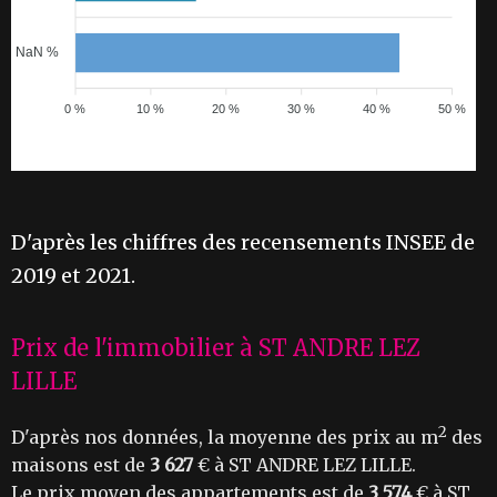
NaN %
0 %
10 %
20 %
30 %
40 %
50 %
D'après les chiffres des recensements INSEE de
2019 et 2021.
Prix de l'immobilier à ST ANDRE LEZ
LILLE
2
D'après nos données, la moyenne des prix au m
des
maisons est de
3 627
€ à ST ANDRE LEZ LILLE.
Le prix moyen des appartements est de
3 574
€ à ST