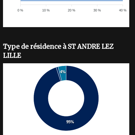
0 %
10 %
20 %
30 %
40 %
Type de résidence à ST ANDRE LEZ
LILLE
4%
95%