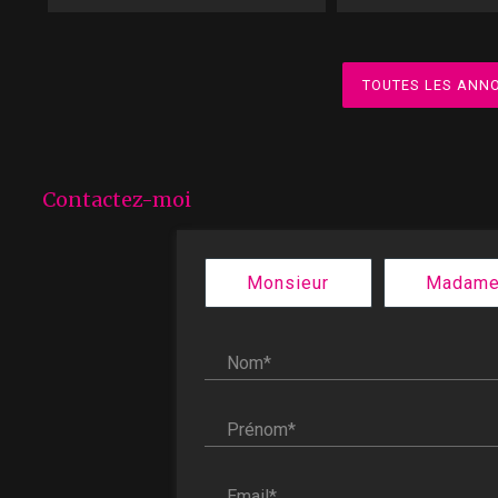
TOUTES LES ANN
Contactez-moi
Civilité :
Monsieur
Madam
Nom* :
Prénom* :
Email* :