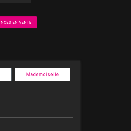
ONCES EN VENTE
e
Mademoiselle